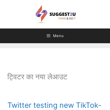
Skip
to
content
Menu
C
T
a
a
t
g
ट्विटर का नया लेआउट
e
s
g
o
r
Twitter testing new TikTok-
i
e