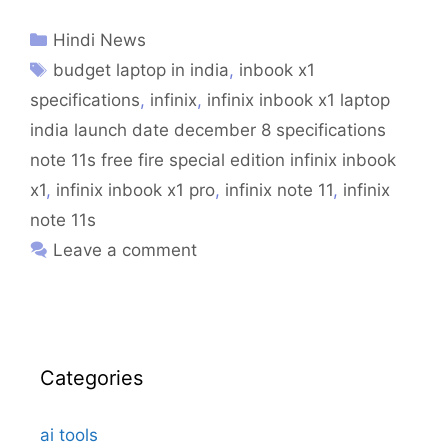
Hindi News
budget laptop in india
,
inbook x1
specifications
,
infinix
,
infinix inbook x1 laptop
india launch date december 8 specifications
note 11s free fire special edition infinix inbook
x1
,
infinix inbook x1 pro
,
infinix note 11
,
infinix
note 11s
Leave a comment
Categories
ai tools