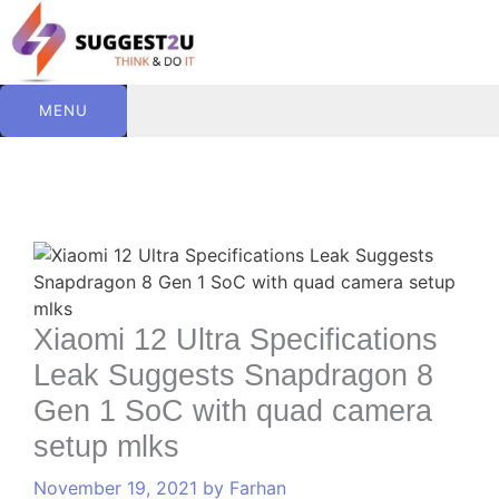
Skip
to
content
MENU
C
T
Comment
Name
Website
Email
a
a
t
g
e
s
g
Xiaomi 12 Ultra Specifications
o
Leak Suggests Snapdragon 8
r
i
Gen 1 SoC with quad camera
e
setup mlks
s
November 19, 2021
by
Farhan