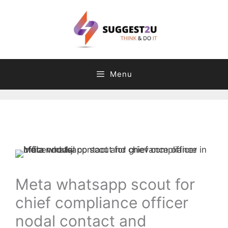
Skip
to
content
Menu
Comment
Name
Email
Website
C
T
a
a
t
g
e
s
g
Meta whatsapp scout for
o
chief compliance officer
r
i
nodal contact and
e