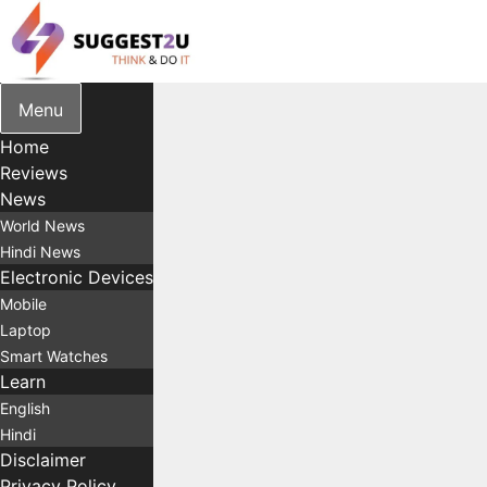
Skip
to
content
Menu
Home
Reviews
News
World News
Hindi News
Electronic Devices
Mobile
Laptop
Smart Watches
Learn
English
Hindi
Disclaimer
Privacy Policy