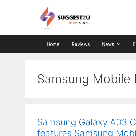
Skip
to
content
Home
Reviews
News
E
Samsung Mobile
Samsung Galaxy A03 C
features Samsung Mob